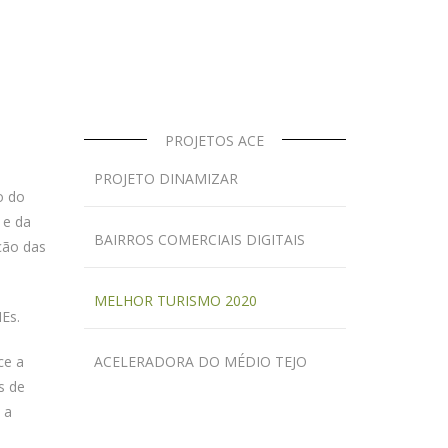
PROJETOS ACE
PROJETO DINAMIZAR
o do
 e da
BAIRROS COMERCIAIS DIGITAIS
ção das
MELHOR TURISMO 2020
Es.
ce a
ACELERADORA DO MÉDIO TEJO
s de
 a