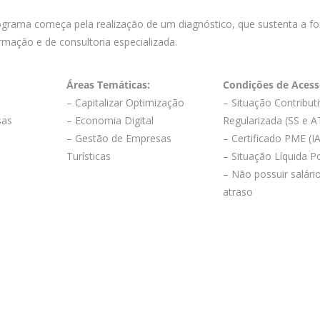
grama começa pela realização de um diagnóstico, que sustenta a f
mação e de consultoria especializada.
Áreas Temáticas:
Condições de Acess
– Capitalizar Optimização
– Situação Contribut
sas
– Economia Digital
Regularizada (SS e A
s
– Gestão de Empresas
– Certificado PME (I
Turísticas
– Situação Líquida Po
– Não possuir salár
atraso