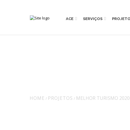
ACE
SERVIÇOS
PROJET
MELHOR TURISM
HOME
PROJETOS
MELHOR TURISMO 2020
/
/