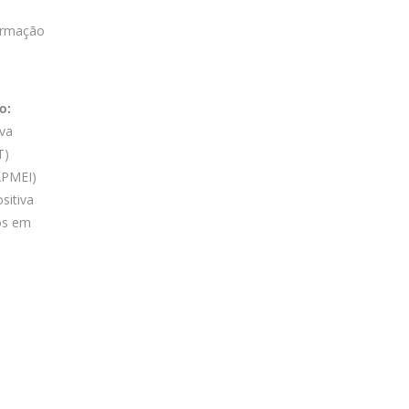
ormação
o:
iva
T)
APMEI)
sitiva
ios em